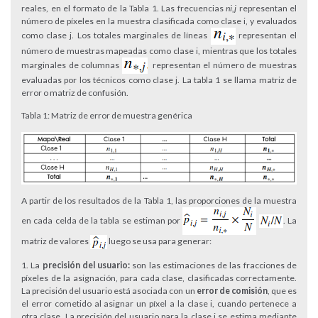
reales, en el formato de la Tabla 1. Las frecuencias
ni,j
representan el
número de píxeles en la muestra clasificada como clase i, y evaluados
como clase j. Los totales marginales de líneas
representan el
número de muestras mapeadas como clase i, mientras que los totales
marginales de columnas
representan el número de muestras
evaluadas por los técnicos como clase j. La tabla 1 se llama matriz de
error o matriz de confusión.
Tabla 1: Matriz de error de muestra genérica
A partir de los resultados de la Tabla 1, las proporciones de la muestra
en cada celda de la tabla se estiman por
. La
matriz de valores
luego se usa para generar:
La
precisión del usuario:
son las estimaciones de las fracciones de
píxeles de la asignación, para cada clase, clasificadas correctamente.
La precisión del usuario está asociada con un
error de comisión
, que es
el error cometido al asignar un píxel a la clase i, cuando pertenece a
otra clase. La precisión del usuario para la clase i se estima mediante