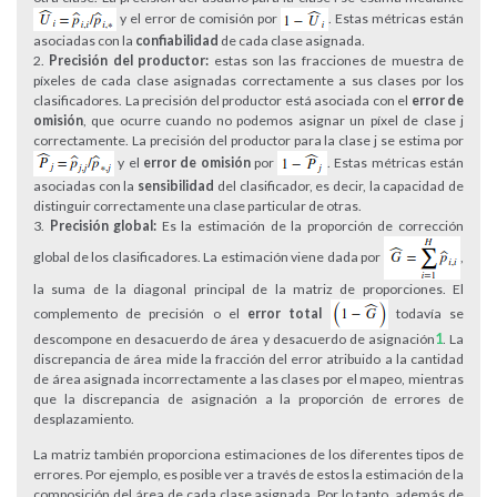
y el error de comisión por
. Estas métricas están
asociadas con la
confiabilidad
de cada clase asignada.
Precisión del productor:
estas son las fracciones de muestra de
píxeles de cada clase asignadas correctamente a sus clases por los
clasificadores. La precisión del productor está asociada con el
error de
omisión
, que ocurre cuando no podemos asignar un píxel de clase j
correctamente. La precisión del productor para la clase j se estima por
y el
error de omisión
por
. Estas métricas están
asociadas con la
sensibilidad
del clasificador, es decir, la capacidad de
distinguir correctamente una clase particular de otras.
Precisión global:
Es la estimación de la proporción de corrección
global de los clasificadores. La estimación viene dada por
,
la suma de la diagonal principal de la matriz de proporciones. El
complemento de precisión o el
error total
todavía se
descompone en desacuerdo de área y desacuerdo de asignación
1
. La
discrepancia de área mide la fracción del error atribuido a la cantidad
de área asignada incorrectamente a las clases por el mapeo, mientras
que la discrepancia de asignación a la proporción de errores de
desplazamiento.
La matriz también proporciona estimaciones de los diferentes tipos de
errores. Por ejemplo, es posible ver a través de estos la estimación de la
composición del área de cada clase asignada. Por lo tanto, además de