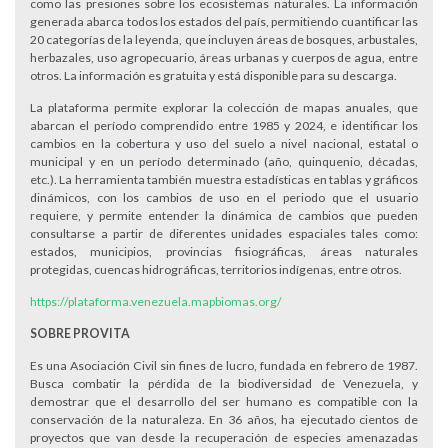
como las presiones sobre los ecosistemas naturales. La información
generada abarca todos los estados del país, permitiendo cuantificar las
20 categorías de la leyenda, que incluyen áreas de bosques, arbustales,
herbazales, uso agropecuario, áreas urbanas y cuerpos de agua, entre
otros. La información es gratuita y está disponible para su descarga.
La plataforma permite explorar la colección de mapas anuales, que
abarcan el período comprendido entre 1985 y 2024, e identificar los
cambios en la cobertura y uso del suelo a nivel nacional, estatal o
municipal y en un período determinado (año, quinquenio, décadas,
etc.). La herramienta también muestra estadísticas en tablas y gráficos
dinámicos, con los cambios de uso en el periodo que el usuario
requiere, y permite entender la dinámica de cambios que pueden
consultarse a partir de diferentes unidades espaciales tales como:
estados, municipios, provincias fisiográficas, áreas naturales
protegidas, cuencas hidrográficas, territorios indígenas, entre otros.
https://plataforma.venezuela.mapbiomas.org/
SOBRE PROVITA
Es una Asociación Civil sin fines de lucro, fundada en febrero de 1987.
Busca combatir la pérdida de la biodiversidad de Venezuela, y
demostrar que el desarrollo del ser humano es compatible con la
conservación de la naturaleza. En 36 años, ha ejecutado cientos de
proyectos que van desde la recuperación de especies amenazadas