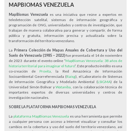
MAPBIOMAS VENEZUELA
MapBiomas Venezuela
es una iniciativa que reúne a expertos en
teledetección satelital, sistemas de información geográfica y
programación de ONG, universidades y centros de investigación, que
trabajan de manera colaborativa para generar y compartir, de forma
pública y gratuita, información precisa y actualizada sobre la
transformación del territorio venezolano.
La
Primera Colección de
Mapas Anuales de Cobertura y Uso del
Suelo de Venezuela (1985 – 2022)
fue presentada el 14 de noviembre
de 2023 durante el evento online “
MapBiomas Venezuela: 38 años de
historia territorial para imaginar el futuro
”. Este producto inédito es una
co-creación de
Provita
, la Red Amazónica de Información
Socioambiental Georreferenciada (
Raisg
), el Laboratorio de Sistemas
de Información Geográfica y Modelado Ambiental (
LSIGMA
) de la
Universidad Simón Bolívar y
Wataniba
, con la colaboración técnica de
importantes expertos de diversas universidades y centros de
investigación nacionales.
SOBRE LA PLATAFORMA MAPBIOMAS VENEZUELA
La
plataforma MapBiomas Venezuela
es una herramienta que permite
a cualquier persona con acceso a Internet visualizar y consultar los
cambios en la cobertura y uso del suelo del territorio venezolano, así