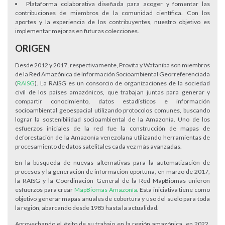
Plataforma colaborativa diseñada para acoger y fomentar las
contribuciones de miembros de la comunidad científica. Con los
aportes y la experiencia de los contribuyentes, nuestro objetivo es
implementar mejoras en futuras colecciones.
ORIGEN
Desde 2012 y 2017, respectivamente, Provita y Wataniba son miembros
de la Red Amazónica de Información Socioambiental Georreferenciada
(
RAISG
). La RAISG es un consorcio de organizaciones de la sociedad
civil de los países amazónicos, que trabajan juntas para generar y
compartir conocimiento, datos estadísticos e información
socioambiental geoespacial utilizando protocolos comunes, buscando
lograr la sostenibilidad socioambiental de la Amazonía. Uno de los
esfuerzos iniciales de la red fue la construcción de mapas de
deforestación de la Amazonía venezolana utilizando herramientas de
procesamiento de datos satelitales cada vez más avanzadas.
En la búsqueda de nuevas alternativas para la automatización de
procesos y la generación de información oportuna, en marzo de 2017,
la RAISG y la Coordinación General de la Red MapBiomas unieron
esfuerzos para crear
MapBiomas Amazonía
. Esta iniciativa tiene como
objetivo generar mapas anuales de cobertura y uso del suelo para toda
la región, abarcando desde 1985 hasta la actualidad.
Aprovechando el éxito de su trabajo en la región amazónica, en 2022,