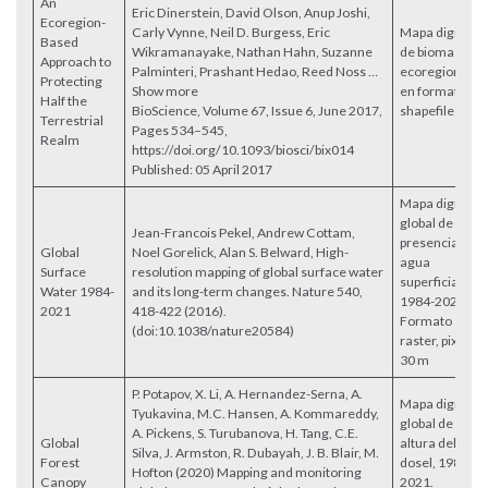
An
Eric Dinerstein, David Olson, Anup Joshi,
Ecoregion-
Carly Vynne, Neil D. Burgess, Eric
Mapa digital
Based
Wikramanayake, Nathan Hahn, Suzanne
de biomas y
Approach to
Palminteri, Prashant Hedao, Reed Noss …
ecoregiones
Protecting
Show more
en formato
Half the
BioScience, Volume 67, Issue 6, June 2017,
shapefile
Terrestrial
Pages 534–545,
Realm
https://doi.org/10.1093/biosci/bix014
Published: 05 April 2017
Mapa digital
global de
Jean-Francois Pekel, Andrew Cottam,
presencia de
Global
Noel Gorelick, Alan S. Belward, High-
agua
Surface
resolution mapping of global surface water
superficial,
Water 1984-
and its long-term changes. Nature 540,
1984-2021.
2021
418-422 (2016).
Formato
(doi:10.1038/nature20584)
raster, pixel
30 m
P. Potapov, X. Li, A. Hernandez-Serna, A.
Mapa digital
Tyukavina, M.C. Hansen, A. Kommareddy,
global de
A. Pickens, S. Turubanova, H. Tang, C.E.
Global
altura del
Silva, J. Armston, R. Dubayah, J. B. Blair, M.
Forest
dosel, 1984-
Hofton (2020) Mapping and monitoring
Canopy
2021.