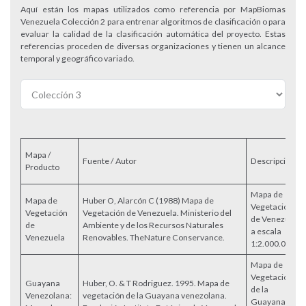
Aquí están los mapas utilizados como referencia por MapBiomas
Venezuela Colección 2 para entrenar algoritmos de clasificación o para
evaluar la calidad de la clasificación automática del proyecto. Estas
referencias proceden de diversas organizaciones y tienen un alcance
temporal y geográfico variado.
Mapa /
Fuente / Autor
Descripción
Producto
Mapa de
Mapa de
Huber O, Alarcón C (1988) Mapa de
Vegetación
Vegetación
Vegetación de Venezuela. Ministerio del
de Venezuela
de
Ambiente y de los Recursos Naturales
a escala
Venezuela
Renovables. TheNature Conservance.
1:2.000.000
Mapa de
Vegetación
Guayana
Huber, O. & T Rodriguez. 1995. Mapa de
de la
Venezolana:
vegetación de la Guayana venezolana.
Guayana