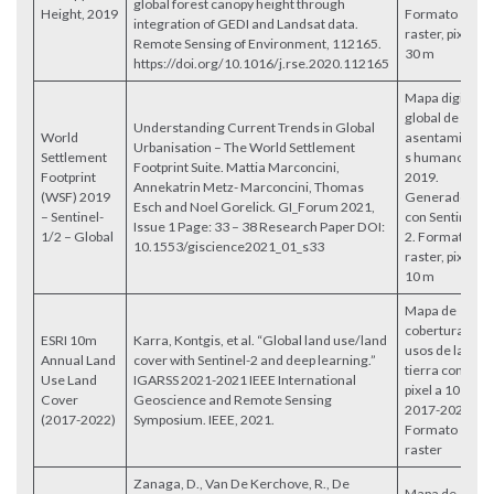
global forest canopy height through
Height, 2019
Formato
integration of GEDI and Landsat data.
raster, pixel
Remote Sensing of Environment, 112165.
30 m
https://doi.org/10.1016/j.rse.2020.112165
Mapa digital
global de
Understanding Current Trends in Global
World
asentamiento
Urbanisation – The World Settlement
Settlement
s humanos,
Footprint Suite. Mattia Marconcini,
Footprint
2019.
Annekatrin Metz- Marconcini, Thomas
(WSF) 2019
Generado
Esch and Noel Gorelick. GI_Forum 2021,
– Sentinel-
con Sentinel-
Issue 1 Page: 33 – 38 Research Paper DOI:
1/2 – Global
2. Formato
10.1553/giscience2021_01_s33
raster, pixel
10 m
Mapa de
cobertura y
ESRI 10m
Karra, Kontgis, et al. “Global land use/land
usos de la
Annual Land
cover with Sentinel-2 and deep learning.”
tierra con
Use Land
IGARSS 2021-2021 IEEE International
pixel a 10 m,
Cover
Geoscience and Remote Sensing
2017-2022.
(2017-2022)
Symposium. IEEE, 2021.
Formato
raster
Zanaga, D., Van De Kerchove, R., De
Mapa de