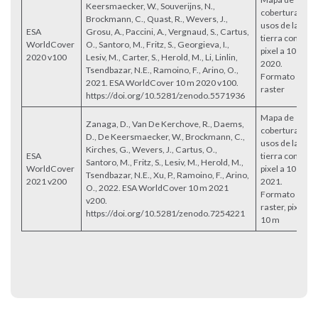
Keersmaecker, W., Souverijns, N.,
cobertura y
Brockmann, C., Quast, R., Wevers, J.,
usos de la
ESA
Grosu, A., Paccini, A., Vergnaud, S., Cartus,
tierra con
WorldCover
O., Santoro, M., Fritz, S., Georgieva, I.,
pixel a 10 m,
2020 v100
Lesiv, M., Carter, S., Herold, M., Li, Linlin,
2020.
Tsendbazar, N.E., Ramoino, F., Arino, O.,
Formato
2021. ESA WorldCover 10 m 2020 v100.
raster
https://doi.org/10.5281/zenodo.5571936
Mapa de
Zanaga, D., Van De Kerchove, R., Daems,
cobertura y
D., De Keersmaecker, W., Brockmann, C.,
usos de la
Kirches, G., Wevers, J., Cartus, O.,
ESA
tierra con
Santoro, M., Fritz, S., Lesiv, M., Herold, M.,
WorldCover
pixel a 10 m,
Tsendbazar, N.E., Xu, P., Ramoino, F., Arino,
2021 v200
2021.
O., 2022. ESA WorldCover 10 m 2021
Formato
v200.
raster, pixel
https://doi.org/10.5281/zenodo.7254221
10 m