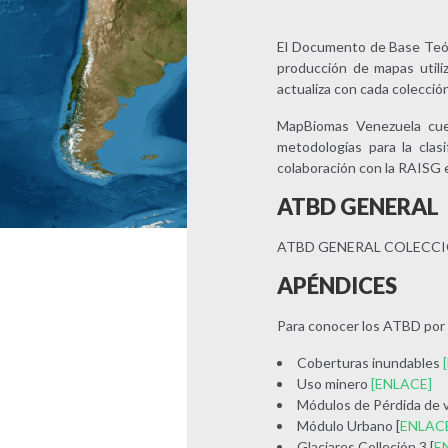
El Documento de Base Teóric
producción de mapas util
actualiza con cada colecció
MapBiomas Venezuela cue
metodologías para la clas
colaboración con la RAISG
ATBD GENERAL
ATBD GENERAL COLECCI
APÉNDICES
Para conocer los ATBD por t
Coberturas inundables
Uso minero
[ENLACE]
Módulos de Pérdida de v
Módulo Urbano [
ENLAC
Glaciares Colleción 3 [
E