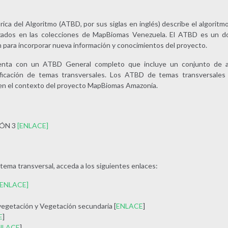
a del Algoritmo (ATBD, por sus siglas en inglés) describe el algoritmo
izados en las colecciones de MapBiomas Venezuela. El ATBD es un 
n para incorporar nueva información y conocimientos del proyecto.
nta con un ATBD General completo que incluye un conjunto de ap
ificación de temas transversales. Los ATBD de temas transversales
 en el contexto del proyecto MapBiomas Amazonía.
ÓN 3
[ENLACE]
ema transversal, acceda a los siguientes enlaces:
[ENLACE]
egetación y Vegetación secundaria [
ENLACE
]
E
]
NLACE
]