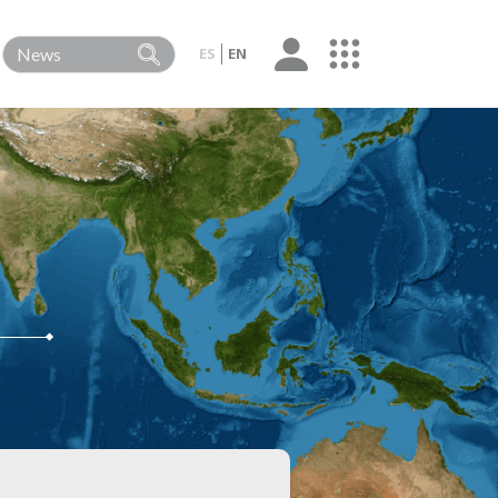
ES
EN